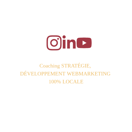
Coaching STRATÉGIE, 
DÉVELOPPEMENT WEBMARKETING 
100% LOCALE
🎯Coaching & Formations certifiantes | 
Financement possible (CPF, France Travail, 
OPCO, FAF) | 🎥 Création de contenus : 
Interviews & vidéos pour les réseaux sociaux.