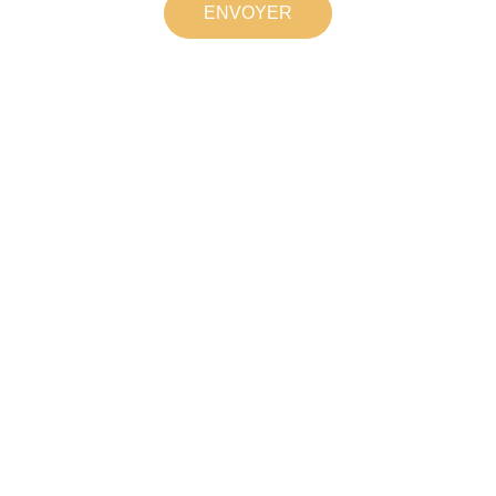
ENVOYER
© 2024. 
CGV 
- 
MENTIONS LÉGALES
 - All rights reserved.