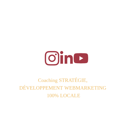
Coaching STRATÉGIE, 
DÉVELOPPEMENT WEBMARKETING 
100% LOCALE
🎯Coaching & Formations certifiantes | 
Financement possible (CPF, France Travail, 
OPCO, FAF) | 🎥 Création de contenus : 